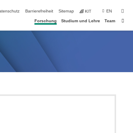
suc
atenschutz
Barrierefreiheit
Sitemap
EN
KIT
Star
Forschung
Studium und Lehre
Team